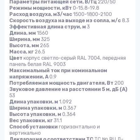
Параметры питающей сети, В/Гц
220/50
Режимы мощности, кВт
0-15.8-19.8
Расход воздуха, м3/час
1500-1800-2100
Скорость воздуха на выходе из сопла, м/с
8.3
Эффективная длина струи, м
3
Длина, мм
1560
Ширина, мм
325
Высота, мм
265
Масса, кг
26.5
Цвет
корпус светло-серый RAL 7004, передняя
панель белая RAL 9003
Максимальный ток при номинальном
напряжении, A
0.9
Потребляемая мощность двигателя, Вт
200
Звуковое давление на расстоянии 5 м, дБ (A)
53
Длина упаковки, м
1.092
Ширина упаковки, м
0.367
Высота упаковки, м
0.364
Вес упаковки, кг
31.1
Способ установки
горизонтально и
вертикально
Декларация о соответствии ТС
ТС № RU Д-