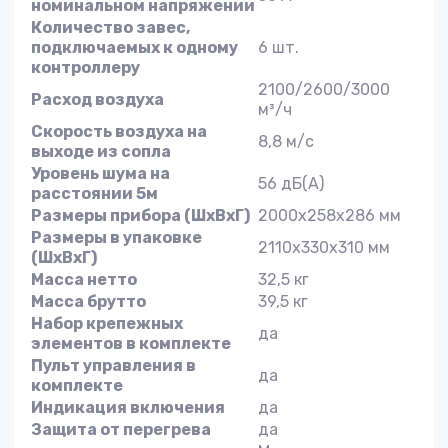
номинальном напряжении
Количество завес,
подключаемых к одному
6 шт.
контроллеру
2100/2600/3000
Расход воздуха
м³/ч
Скорость воздуха на
8,8 м/с
выходе из сопла
Уровень шума на
56 дБ(А)
расстоянии 5м
Размеры прибора (ШхВхГ)
2000х258х286 мм
Размеры в упаковке
2110х330х310 мм
(ШхВхГ)
Масса нетто
32,5 кг
Масса брутто
39,5 кг
Набор крепежных
да
элементов в комплекте
Пульт управления в
да
комплекте
Индикация включения
да
Защита от перегрева
да