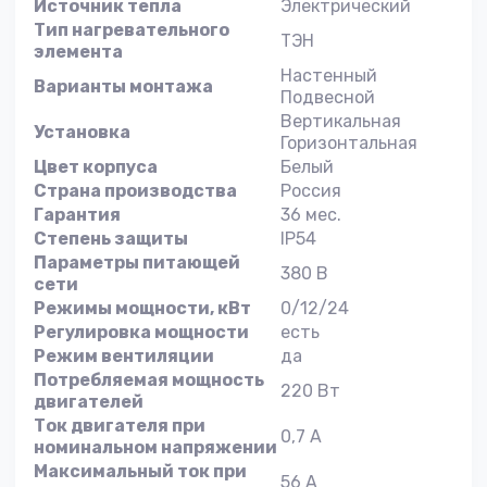
Источник тепла
Электрический
Тип нагревательного
ТЭН
элемента
Настенный
Варианты монтажа
Подвесной
Вертикальная
Установка
Горизонтальная
Цвет корпуса
Белый
Страна производства
Россия
Гарантия
36 мес.
Степень защиты
IP54
Параметры питающей
380 В
сети
Режимы мощности, кВт
0/12/24
Регулировка мощности
есть
Режим вентиляции
да
Потребляемая мощность
220 Вт
двигателей
Ток двигателя при
0,7 А
номинальном напряжении
Максимальный ток при
56 А