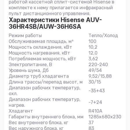
работой кассетной сплит-системой Hisense в
комплекте к нему прилагается инфракрасный
пульт дистанционного управления.
Характеристики Hisense AUV-
36HR4SB/AUW-36H6SA
Режим работы
Тепло/Холод
Обслуживаемая площадь, м²
100
Мощность охлаждения, кВт
10,2
Мощность нагревания, кВт
12,0
Потребляемая мощность, кВт
3,62
Электропитание, В
220-240
Уровень шума, Дб
49/54
Диаметр труб хладагента
9,52/15,88
Длина трассы/перепад высот, м
30/15
Диапазон рабочих температур,
-35+43
охл.
Диапазон рабочих температур,
-7+24
нагрев.
Хладагент
R410A
Габариты внутреннего блока, мм
1285x680x230
Вес внутреннего блока, кг
37
Вес наружного блока, кг
83