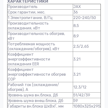
ХАРАКТЕРИСТИКИ
Производитель
JAX
Срок гарантии, мес.
36
1 Электропитание, В/Гц
220-240/50
Производительность
8,5
охлаждения, кВт
Производительность обогрев,
8,9
кВт
Потребляемая мощность
2,5/2,65
(охлаждение/обогрев), кВт
Коэффициент
энергоэффективности
3.21
охлаждения EER
Коэффициент
энергоэффективности обогрев
3.21
COP
Рабочий ток (охлаждение/
12,3/12
обогрев), А
Уровень шума вн.блока, Дб
51/42/39
Уровень шума внеш.блока, Дб
59
Габариты вн.блока ШхВхГ, мм
1080х325х295