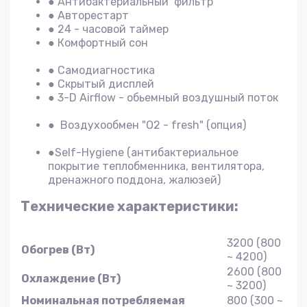
● Антибактериальный фильтр
● Авторестарт
● 24 - часовой таймер
● Комфортный сон
● Самодиагностика
● Скрытый дисплей
● 3-D Airflow - обьемный воздушный поток
● Воздухообмен "О2 - fresh" (опция)
●Self-Hygiene (антибактериальное
покрытие теплобменника, вентилятора,
дренажного поддона, жалюзей)
Технические характеристики:
3200 (800
Обогрев (Вт)
~ 4200)
2600 (800
Охлаждение (Вт)
~ 3200)
Номинальная потребляемая
800 (300 ~