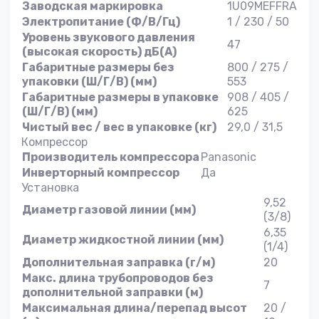
Заводская маркировка
1U09MEFFRA
Электропитание (Ф/В/Гц)
1 / 230 / 50
Уровень звукового давления
47
(высокая скорость) дБ(А)
Габаритные размеры без
800 / 275 /
упаковки (Ш/Г/В) (мм)
553
Габаритные размеры в упаковке
908 / 405 /
(Ш/Г/В) (мм)
625
Чистый вес / вес в упаковке (кг)
29,0 / 31,5
Компрессор
Производитель компрессора
Panasonic
Инверторный компрессор
Да
Установка
9,52
Диаметр газовой линии (мм)
(3/8)
6,35
Диаметр жидкостной линии (мм)
(1/4)
Дополнительная заправка (г/м)
20
Макс. длина трубопроводов без
7
дополнительной заправки (м)
Максимальная длина/перепад высот
20 /