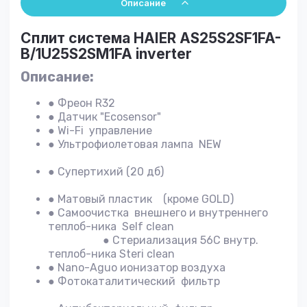
Описание
Сплит система HAIER AS25S2SF1FA-
B/1U25S2SM1FA inverter
Описание:
● Фреон R32
● Датчик "Ecosensor"
● Wi-Fi управление
● Ультрофиолетовая лампа NEW
● Супертихий (20 дб)
● Матовый пластик (кроме GOLD)
● Самоочистка внешнего и внутреннего
теплоб-ника Self clean
● Стериализация 56С внутр.
теплоб-ника Steri clean
● Nano-Aguo ионизатор воздуха
● Фотокаталитический фильтр