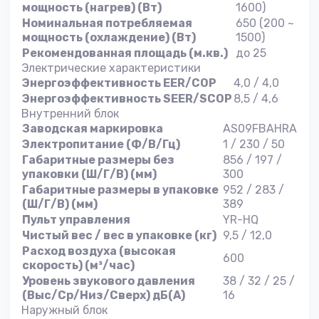
мощность (нагрев) (Вт)
1600)
Номинальная потребляемая
650 (200 ~
мощность (охлаждение) (Вт)
1500)
Рекомендованная площадь (м.кв.)
до 25
Электрические характеристики
Энергоэффективность EER/COP
4,0 / 4,0
Энергоэффективность SEER/SCOP
8,5 / 4,6
Внутренний блок
Заводская маркировка
AS09FBAHRA
Электропитание (Ф/В/Гц)
1 / 230 / 50
Габаритные размеры без
856 / 197 /
упаковки (Ш/Г/В) (мм)
300
Габаритные размеры в упаковке
952 / 283 /
(Ш/Г/В) (мм)
389
Пульт управления
YR-HQ
Чистый вес / вес в упаковке (кг)
9,5 / 12,0
Расход воздуха (высокая
600
скорость) (м³/час)
Уровень звукового давления
38 / 32 / 25 /
(Выс/Ср/Низ/Сверх) дБ(А)
16
Наружный блок