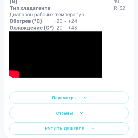
(м)
10
Тип хладагента
R-32
Диапазон рабочих температур
Обогрев (°С)
-20 ~ +24
Охлаждение (С°)
-20 ~ +43
Параметры
Отзывы
КУПИТЬ ДЕШЕВЛЕ